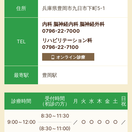
住所
兵庫県豊岡市九日市下町5-1
内科 脳神経内科 脳神経外科
0796-22-7000
リハビリテーション科
TEL
0796-22-7100
オンライン診療
最寄駅
豊岡駅
受付時間
日
診療時間
月
火
水
木
金
土
（初診の方）
祝
8:30～11:30
9:00～12:00
／
○
○
○
○
○
／
(8:30～11:00)